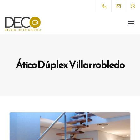
Ático Dúplex
Villarrobledo