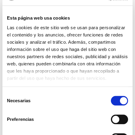
del proyecto.
Un estilo moderno y atemporal que
define el diseño de toda la casa cobra fuerza por
Esta página web usa cookies
medio de las obras de arte distribuidas por las
Las cookies de este sitio web se usan para personalizar
estancias y aportan un toque de color y de valor.
el contenido y los anuncios, ofrecer funciones de redes
sociales y analizar el tráfico. Además, compartimos
información sobre el uso que haga del sitio web con
nuestros partners de redes sociales, publicidad y análisis
web, quienes pueden combinarla con otra información
que les haya proporcionado o que hayan recopilado a
partir del uso que haya hecho de sus servicios.
Disfruta de...
Selección
Necesarias
decoración profesional
de
consentimiento
Preferencias
Contáctanos